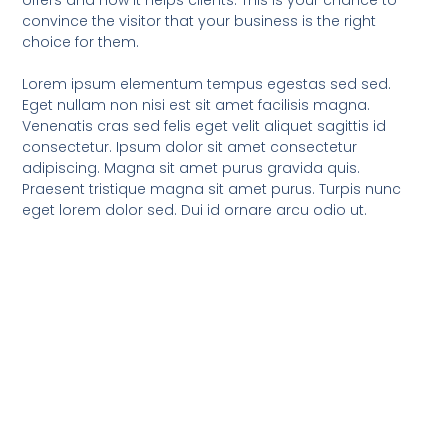
offers and how it helps clients. This is your chance to
convince the visitor that your business is the right
choice for them.
Lorem ipsum elementum tempus egestas sed sed.
Eget nullam non nisi est sit amet facilisis magna.
Venenatis cras sed felis eget velit aliquet sagittis id
consectetur. Ipsum dolor sit amet consectetur
adipiscing. Magna sit amet purus gravida quis.
Praesent tristique magna sit amet purus. Turpis nunc
eget lorem dolor sed. Dui id ornare arcu odio ut.