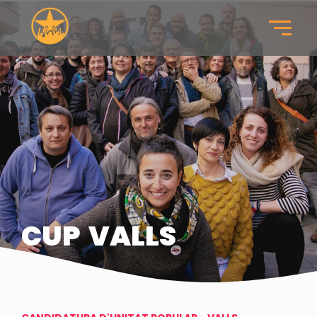
CUP
VALLS