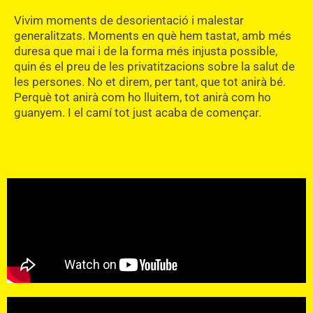
Vivim moments de desorientació i malestar
generalitzats. Moments en què hem tastat, amb més
duresa que mai i de la forma més injusta possible,
quin és el preu de les privatitzacions sobre la salut de
les persones. No et direm, per tant, que tot anirà bé.
Perquè tot anirà com ho lluitem, tot anirà com ho
guanyem. I el camí tot just acaba de començar.