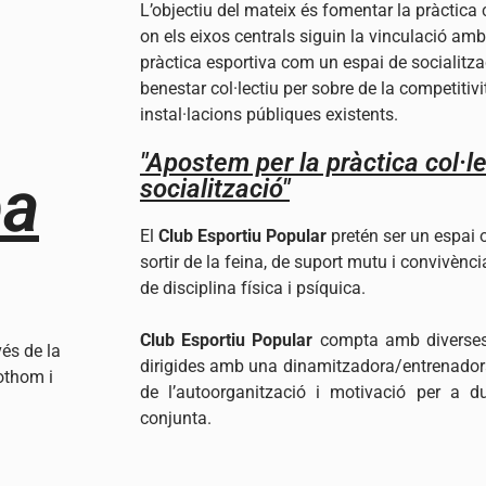
L’objectiu del mateix és fomentar la pràctica c
on els eixos centrals siguin la vinculació amb
pràctica esportiva com un espai de socialitzac
benestar col·lectiu per sobre de la competitivi
instal·lacions públiques existents.
"Apostem per la pràctica col·l
ba
socialització"
El
Club Esportiu Popular
pretén ser un espai 
sortir de la feina, de suport mutu i convivènci
de disciplina física i psíquica.
Club Esportiu Popular
compta amb diverses a
és de la
dirigides amb una dinamitzadora/entrenadora 
othom i
de l’autoorganització i motivació per a 
conjunta.