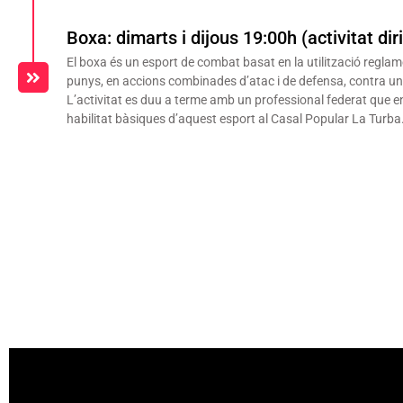
Boxa: dimarts i dijous 19:00h (activitat dir
El boxa és un esport de combat basat en la utilització reglam
punys, en accions combinades d’atac i de defensa, contra un
L’activitat es duu a terme amb un professional federat que e
habilitat bàsiques d’aquest esport al Casal Popular La Turba