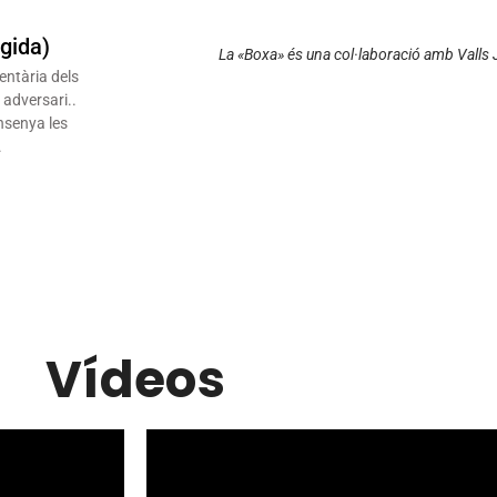
igida)
La «Boxa» és una col·laboració amb Valls
entària dels
 adversari..
nsenya les
.
Vídeos