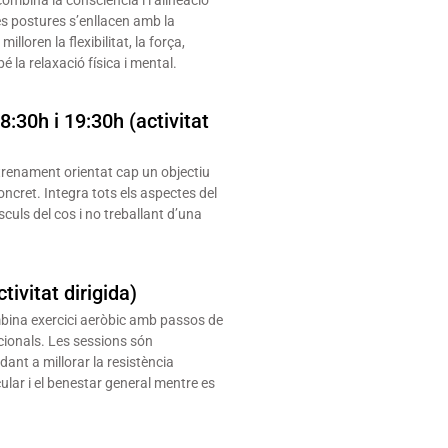
es postures s’enllacen amb la
loren la flexibilitat, la força,
bé la relaxació física i mental.
8:30h i 19:30h (activitat
trenament orientat cap un objectiu
oncret. Integra tots els aspectes del
uls del cos i no treballant d’una
ivitat dirigida)
mbina exercici aeròbic amb passos de
acionals. Les sessions són
dant a millorar la resistència
ular i el benestar general mentre es