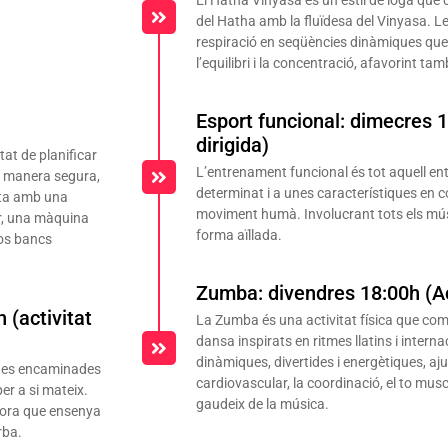
del Hatha amb la fluïdesa del Vinyasa. L
respiració en seqüències dinàmiques que mil
l’equilibri i la concentració, afavorint tam
Esport funcional: dimecres 1
dirigida)
tat de planificar
L’entrenament funcional és tot aquell en
de manera segura,
determinat i a unes característiques en c
mpta amb una
moviment humà. Involucrant tots els músc
ter, una màquina
forma aïllada.
dos bancs
Zumba: divendres 18:00h (Act
 (activitat
La Zumba és una activitat física que co
dansa inspirats en ritmes llatins i intern
dinàmiques, divertides i energètiques, aju
ques encaminades
cardiovascular, la coordinació, el to musc
per a si mateix.
gaudeix de la música.
dora que ensenya
rba.