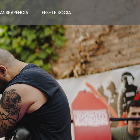
RANSPARÈNCIA
FES-TE SÒCIA