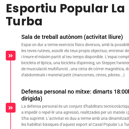
Esportiu Popular La
Turba
Sala de treball autònom (activitat lliure)
Espai on dur a terme exercicis físics diversos, amb la possibili
les teves rutines, assolir els teus propis objectius, entrenar 
i treure el màxim partit al teu temps disponible. L'espai co
bicicleta el·líptica, una bicicleta d'spinning, un Stepper/twis
de musculació multifunció , una cinta de córrer magnètica, 
d'abdominals i material petit (mancornes, cintes, pilotes...)
Defensa personal no mitxe: dimarts 18:00h
dirigida)
La defensa personal és un conjunt d'habilitats tecnicotàcti
a impedir o repel·lir una agressió, realitzades per un mateix i 
S'ha suprimit: L’activitat es duu a terme amb una dinamitza
les habilitat bàsiques d’aquest esport al Casal Popular La Tu