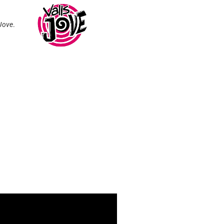
 Jove
.