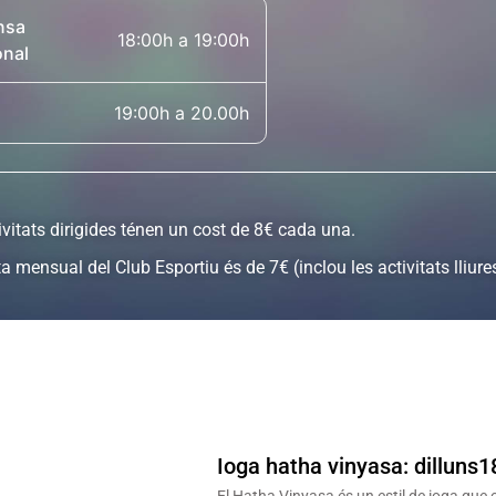
nsa
18:00h a 19:00h
onal
19:00h a 20.00h
ivitats dirigides ténen un cost de 8€ cada una.
a mensual del Club Esportiu és de 7€ (inclou les activitats lliures)
Ioga hatha vinyasa: dilluns18
El Hatha Vinyasa és un estil de ioga que c