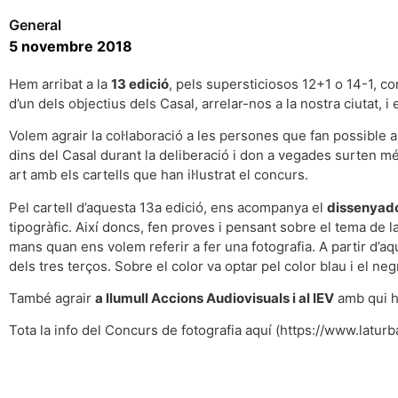
General
5 novembre 2018
Hem arribat a la
13 edició
, pels supersticiosos 12+1 o 14-1, c
d’un dels objectius dels Casal, arrelar-nos a la nostra ciutat, i
Volem agrair la col·laboració a les persones que fan possible 
dins del Casal durant la deliberació i don a vegades surten mé
art amb els cartells que han il·lustrat el concurs.
Pel cartell d’aquesta 13a edició, ens acompanya el
dissenyado
tipogràfic. Així doncs, fen proves i pensant sobre el tema de l
mans quan ens volem referir a fer una fotografia. A partir d’aqu
dels tres terços. Sobre el color va optar pel color blau i el neg
També agrair
a llumull Accions Audiovisuals i al IEV
amb qui h
Tota la info del Concurs de fotografia aquí (https://www.latur