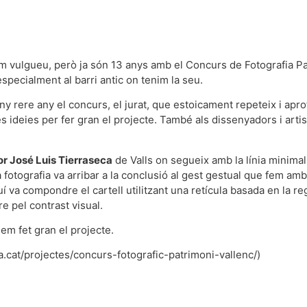
om vulgueu, però ja són 13 anys amb el Concurs de Fotografia P
 especialment al barri antic on tenim la seu.
any rere any el concurs, el jurat, que estoicament repeteix i ap
s ideies per fer gran el projecte. També als dissenyadors i arti
r José Luis Tierraseca
de Valls on segueix amb la línia minimali
a fotografia va arribar a la conclusió al gest gestual que fem amb
í va compondre el cartell utilitzant una retícula basada en la re
re pel contrast visual.
em fet gran el projecte.
ba.cat/projectes/concurs-fotografic-patrimoni-vallenc/)