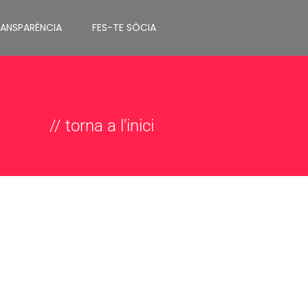
RANSPARÈNCIA
FES-TE SÒCIA
// torna a l'inici