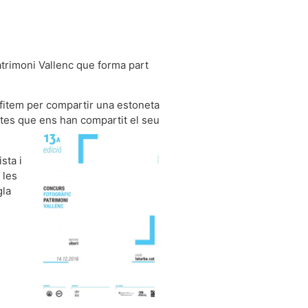
atrimoni Vallenc que forma part
rofitem per compartir una estoneta
stes que ens han compartit el seu
sta i
 les
gla