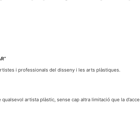
AR”
istes i professionals del disseny i les arts plàstiques.
de qualsevol artista plàstic, sense cap altra limitació que la d’ac