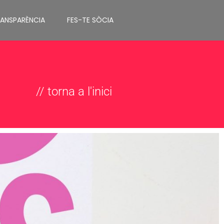
RANSPARÈNCIA
FES-TE SÒCIA
// torna a l'inici