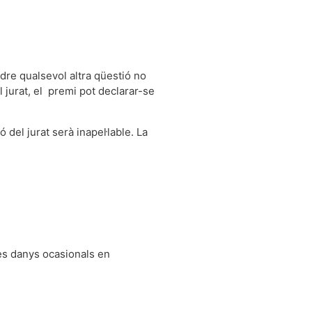
ldre qualsevol altra qüestió no
el jurat, el premi pot declarar-se
 del jurat serà inapel·lable. La
les danys ocasionals en