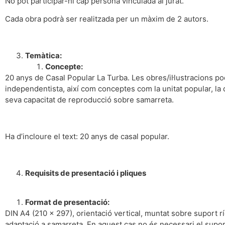
No pot participar-hi cap persona vinculada al jurat.
Cada obra podrà ser realitzada per un màxim de 2 autors.
Temàtica:
Concepte:
20 anys de Casal Popular La Turba. Les obres/il·lustracions po
independentista, així com conceptes com la unitat popular, la defe
seva capacitat de reproducció sobre samarreta.
Ha d’incloure el text: 20 anys de casal popular.
Requisits de presentació i pliques
Format de presentació:
DIN A4 (210 x 297), orientació vertical, muntat sobre suport rí
adaptació a samarreta. En aquest cas no és necessari el suport r