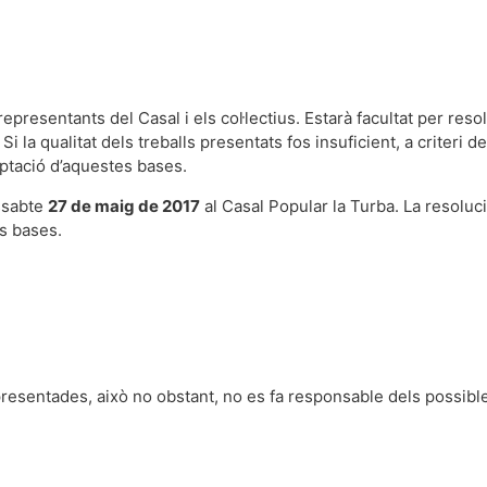
epresentants del Casal i els col·lectius. Estarà facultat per reso
i la qualitat dels treballs presentats fos insuficient, a criteri d
eptació d’aquestes bases.
issabte
27 de maig de 2017
al Casal Popular la Turba. La resolució
es bases.
presentades, això no obstant, no es fa responsable dels possib