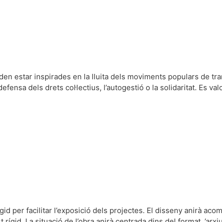
den estar inspirades en la lluita dels moviments populars de tra
nsa dels drets col·lectius, l’autogestió o la solidaritat. Es valor
gid per facilitar l’exposició dels projectes. El disseny anirà ac
ígid. La situació de l’obra anirà centrada dins del format. ’arxiu