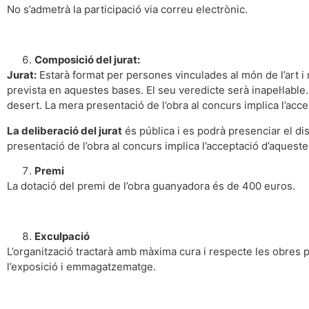
No s’admetrà la participació via correu electrònic.
Composició del jurat:
Jurat:
Estarà format per persones vinculades al món de l’art i r
prevista en aquestes bases. El seu veredicte serà inapel·lable. S
desert. La mera presentació de l’obra al concurs implica l’acc
La deliberació del jurat
és pública i es podrà presenciar el d
presentació de l’obra al concurs implica l’acceptació d’aquest
Premi
La dotació del premi de l’obra guanyadora és de 400 euros.
Exculpació
L’organització tractarà amb màxima cura i respecte les obres 
l’exposició i emmagatzematge.