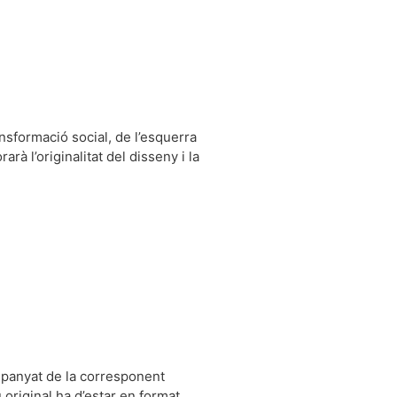
nsformació social, de l’esquerra
arà l’originalitat del disseny i la
ompanyat de la corresponent
 original ha d’estar en format