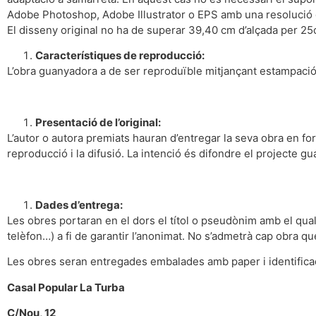
Adobe Photoshop, Adobe Illustrator o EPS amb una resolució d
El disseny original no ha de superar 39,40 cm d’alçada per 2
Característiques de reproducció:
L’obra guanyadora a de ser reproduïble mitjançant estampació 
Presentació de l’original:
L’autor o autora premiats hauran d’entregar la seva obra en for
reproducció i la difusió. La intenció és difondre el projecte g
Dades d’entrega:
Les obres portaran en el dors el títol o pseudònim amb el qual
telèfon…) a fi de garantir l’anonimat. No s’admetrà cap obra qu
Les obres seran entregades embalades amb paper i identificade
Casal Popular La Turba
C/Nou, 12