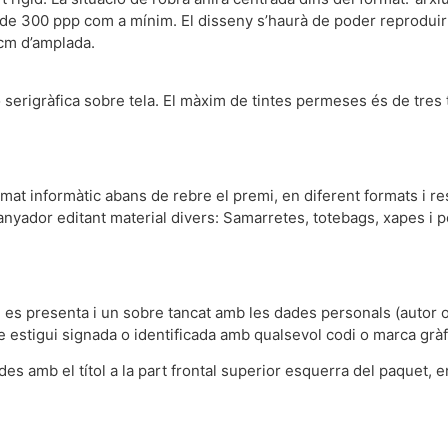
e 300 ppp com a mínim. El disseny s’haurà de poder reproduir m
5cm d’amplada.
serigràfica sobre tela. El màxim de tintes permeses és de tres t
mat informàtic abans de rebre el premi, en diferent formats i res
uanyador editant material divers: Samarretes, totebags, xapes i p
 es presenta i un sobre tancat amb les dades personals (autor o
e estigui signada o identificada amb qualsevol codi o marca gràf
s amb el títol a la part frontal superior esquerra del paquet, e