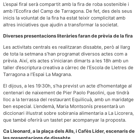
L’espai firal serà compartit amb la fira de roba sostenible i
amb l’Ecofira del Camp de Tarragona. De fet, des dels seus
inicis la voluntat de la fira ha estat teixir complicitat amb
altres iniciatives que ajudin a transformar la societat.
Diverses presentacions literàries faran de prèvia de la fira
Les activitats centrals es realitzaran dissabte, però al llarg
de tota la setmana s’han programat diversos actes com a
prèvia. Així, els actes s’iniciaran dimarts a les 18h amb un
taller d’escriptura creativa a càrrec de l’Escola de Lletres de
Tarragona a l’Espai La Magrana.
El dijous, a les 19:30h, s’ha previst un acte d’homentatge al
centenari de naixement de Pier Paolo Pasolini, que tindrà
lloc a la terrassa del restaurant Equilicuà, amb un maridatge
ben especial. L’endemà, Maria Montsonís presentarà un
diccionari il·lustrat sobre sobirania alimentaria a La Licorera,
que també oferirà un tastet per acompanyar la proposta.
Ca Lleonard, a la plaça dels Alls, i Cafès Líder, escenaris de
les presentacions de dissabte