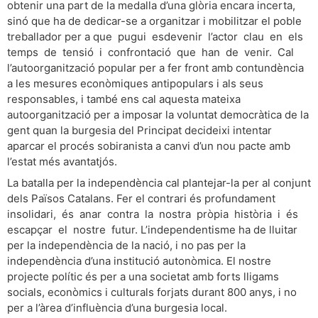
obtenir una part de la medalla d’una glòria encara incerta,
sinó que ha de dedicar-se a organitzar i mobilitzar el poble
treballador per a que pugui esdevenir l’actor clau en els
temps de tensió i confrontació que han de venir. Cal
l’autoorganització popular per a fer front amb contundència
a les mesures econòmiques antipopulars i als seus
responsables, i també ens cal aquesta mateixa
autoorganització per a imposar la voluntat democràtica de la
gent quan la burgesia del Principat decideixi intentar
aparcar el procés sobiranista a canvi d’un nou pacte amb
l’estat més avantatjós.
La batalla per la independència cal plantejar-la per al conjunt
dels Països Catalans. Fer el contrari és profundament
insolidari, és anar contra la nostra pròpia història i és
escapçar el nostre futur. L’independentisme ha de lluitar
per la independència de la nació, i no pas per la
independència d’una institució autonòmica. El nostre
projecte polític és per a una societat amb forts lligams
socials, econòmics i culturals forjats durant 800 anys, i no
per a l’àrea d’influència d’una burgesia local.