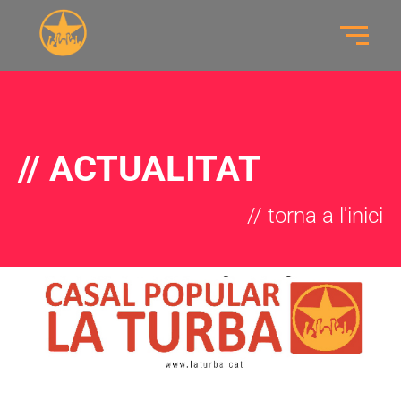
// ACTUALITAT
// torna a l'inici