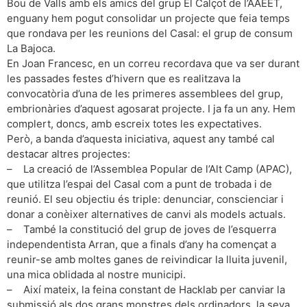
Bou de Valls amb els amics del grup El Calçot de l’AAEET,
enguany hem pogut consolidar un projecte que feia temps
que rondava per les reunions del Casal: el grup de consum
La Bajoca.
En Joan Francesc, en un correu recordava que va ser durant
les passades festes d’hivern que es realitzava la
convocatòria d’una de les primeres assemblees del grup,
embrionàries d’aquest agosarat projecte. I ja fa un any. Hem
complert, doncs, amb escreix totes les expectatives.
Però, a banda d’aquesta iniciativa, aquest any també cal
destacar altres projectes:
– La creació de l’Assemblea Popular de l’Alt Camp (APAC),
que utilitza l’espai del Casal com a punt de trobada i de
reunió. El seu objectiu és triple: denunciar, conscienciar i
donar a conèixer alternatives de canvi als models actuals.
– També la constitució del grup de joves de l’esquerra
independentista Arran, que a finals d’any ha començat a
reunir-se amb moltes ganes de reivindicar la lluita juvenil,
una mica oblidada al nostre municipi.
– Així mateix, la feina constant de Hacklab per canviar la
submissió als dos grans monstres dels ordinadors, la seva