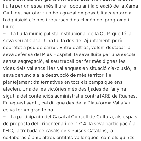
lluita per un espai més lliure i popular i la creació de la Xarxa
Guifi.net per oferir un bon grapat de possibilitats entorn a
l’adquisició d’eines i recursos dins el món del programari
lliure.
– La lluita municipalista institucional de la CUP, que té la
seva seu al Casal. Una lluita des de l’Ajuntament, però
sobretot a peu de carrer. Entre d’altres, volem destacar la
seva defensa del Pius Hospital, la seva lluita per una escola
sense segregació, el seu treball per fer més dignes les
vides dels vallencs i les vallenques en situació d’exclusió, la
seva denúncia a la destrucció de més territori i el
plantejament d’alternatives en tots els camps que ens
afecten. Una de les victòries més desitjades de l’any ha
sigut la del contenciós administratiu contra l’ARE de Ruanes.
En aquest sentit, cal dir que des de la Plataforma Valls Viu
es va fer un gran feina.
– La participació del Casal al Consell de Cultura; als espais
de proposta del Tricentenari del 1714; la seva participació a
l’EIC; la trobada de casals dels Països Catalans; la
col·laboració amb altres entitats vallenques, com els quinze