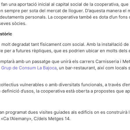
fan una aportació inicial al capital social de la cooperativa, qu
en sempre per sota del mercat de lloguer. D’aquesta manera el 
ndeutaments personals. La cooperativa també es dota d’un fons de
seves sòcies.
stòric
, molt degradat tant físicament com social. Amb la instal·lació de
e per a futures rèpliques, que es podrien ubicar en molts dels 
comptarà amb un passatge que unirà els carrers Carnisseria i Me
l
Grup de Consum La Bajoca
, un bar-restaurant, així com locals 
l·lectius vulnerables o amb diversitats funcionals, a través d’ent
efinició d’usos, la cooperativa està oberta a propostes que apor
an programat dues visites guiades als edificis on es construirà l
a «Ca l’Alemany», C/dels Metges 14.