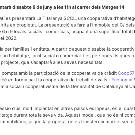
entarà dissabte 8 de juny a les 11h al carrer dels Metges 14
matí es presentarà La Titaranya SCCL, una cooperativa d’habitatg
quirits en propietat. La presentació es farà a l’immoble del C/ d
tre 6 o 9 locals socials i comercials, ocupant una superfície tot
 el 2022.
da per famílies i entitats. A partir d’aquest dissabte la cooperat
un habitatge, local social o comercial. Les persones físiques o
 projecte, que s’adaptarà a les seves necessitats.
i compta amb la participació de la cooperativa de crèdit
Coop57
bé en forma part la cooperativa de treball de Valls
L’Economat
omia social i cooperativisme de la Generalitat de Catalunya al 
ssió d’ús, molt implantat en altres països europeus, en el qual
abitatge durant tota la seva vida. Aquest model, que no és ni comp
immobiliària, ja que la propietat no es transfereix mai i el seu ú