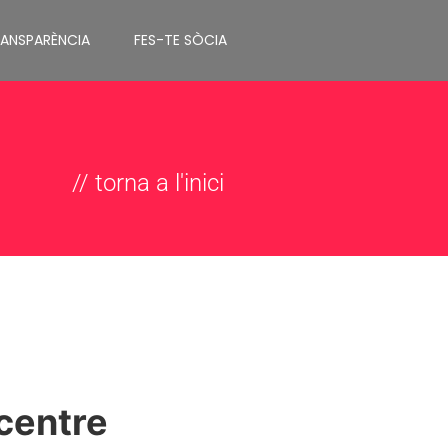
RANSPARÈNCIA
FES-TE SÒCIA
// torna a l'inici
 centre