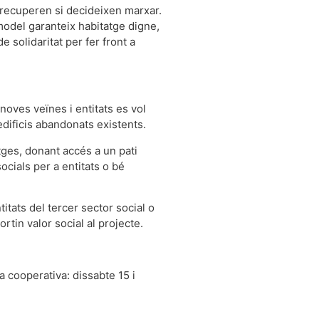
e recuperen si decideixen marxar.
model garanteix habitatge digne,
 solidaritat per fer front a
 noves veïnes i entitats es vol
edificis abandonats existents.
tges, donant accés a un pati
socials per a entitats o bé
itats del tercer sector social o
tin valor social al projecte.
a cooperativa: dissabte 15 i