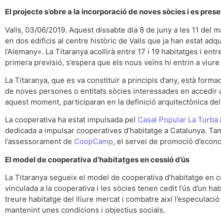
El projecte s’obre a la incorporació de noves sòcies i es pres
Valls, 03/06/2019. Aquest dissabte dia 8 de juny a les 11 del 
en dos edificis al centre històric de Valls que ja han estat ad
l’Alemany». La Titaranya acollirà entre 17 i 19 habitatges i en
primera previsió, s’espera que els nous veïns hi entrin a viure
La Titaranya, que es va constituir a principis d’any, està forma
de noves persones o entitats sòcies interessades en accedir a 
aquest moment, participaran en la definició arquitectònica del
La cooperativa ha estat impulsada pel
Casal Popular La Turba
dedicada a impulsar cooperatives d’habitatge a Catalunya. Tam
l’assessorament de
CoopCamp
, el servei de promoció d’econ
El model de cooperativa d’habitatges en cessió d’ús
La Titaranya segueix el model de cooperativa d’habitatge en ce
vinculada a la cooperativa i les sòcies tenen cedit l’ús d’un h
treure habitatge del lliure mercat i combatre així l’especulació 
mantenint unes condicions i objectius socials.