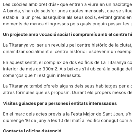
Les «sòcies amb dret d’ús» que entren a viure en un habitatge 
A banda, s’han de satisfer unes quotes mensuals, que se situ
estable i a un preu assequible als seus socis, evitant grans e
moments de manca d’ingressos pels quals puguin passar les 
Un projecte amb vocació social i compromís amb el centre hi
La Titaranya vol ser un revulsiu pel centre històric de la ciutat
dinamitzar socialment el centre històric i esdevenir un exempl
En aquest sentit, el complex de dos edificis de La Titaranya 
interior de més de 300m2. Als baixos s’hi ubicarà la botiga de
comerços que hi estiguin interessats.
La Titaranya també ofereix alguns dels seus habitatges per a co
altres fórmules que es proposin. Durant els propers mesos de d
Visites guiades per a persones i entitats interessades
En el marc dels actes previs a la Festa Major de Sant Joan, s’h
diumenge 16 de juny a les 10 del matí a l’edifici conegut com 
Contacte i oficina d’atenció