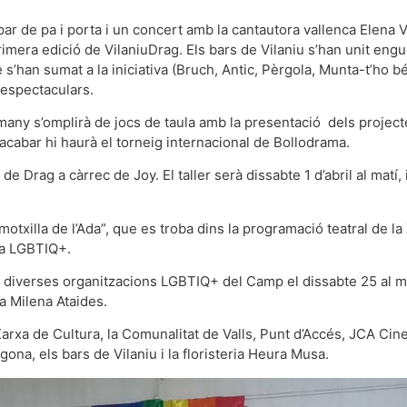
r de pa i porta i un concert amb la cantautora vallenca Elena V
 primera edició de VilaniuDrag. Els bars de Vilaniu s’han unit en
’han sumat a la iniciativa (Bruch, Antic, Pèrgola, Munta-t’ho bé,
s espectaculars.
emany s’omplirà de jocs de taula amb la presentació dels projec
 acabar hi haurà el torneig internacional de Bollodrama.
Drag a càrrec de Joy. El taller serà dissabte 1 d’abril al matí,
motxilla de l’Ada”, que es troba dins la programació teatral de la
na LGBTIQ+.
verses organitzacions LGBTIQ+ del Camp el dissabte 25 al matí. 
ca Milena Ataides.
arxa de Cultura, la Comunalitat de Valls, Punt d’Accés, JCA Cine
ona, els bars de Vilaniu i la floristeria Heura Musa.