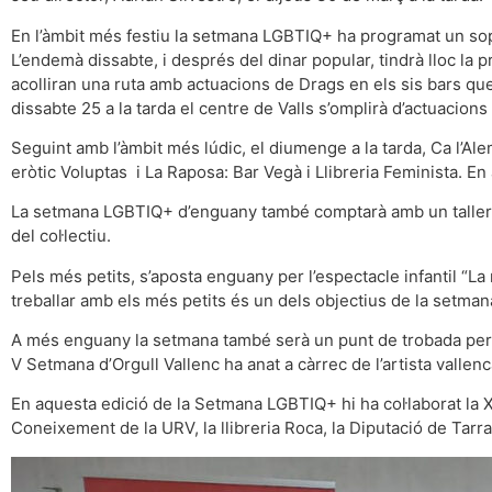
En l’àmbit més festiu la setmana LGBTIQ+ ha programat un sopa
L’endemà dissabte, i després del dinar popular, tindrà lloc la
acolliran una ruta amb actuacions de Drags en els sis bars que s
dissabte 25 a la tarda el centre de Valls s’omplirà d’actuacion
Seguint amb l’àmbit més lúdic, el diumenge a la tarda, Ca l’Al
eròtic Voluptas i La Raposa: Bar Vegà i Llibreria Feminista. En
La setmana LGBTIQ+ d’enguany també comptarà amb un taller de 
del col·lectiu.
Pels més petits, s’aposta enguany per l’espectacle infantil “La 
treballar amb els més petits és un dels objectius de la setma
A més enguany la setmana també serà un punt de trobada per di
V Setmana d’Orgull Vallenc ha anat a càrrec de l’artista vallen
En aquesta edició de la Setmana LGBTIQ+ hi ha col·laborat la X
Coneixement de la URV, la llibreria Roca, la Diputació de Tarrag