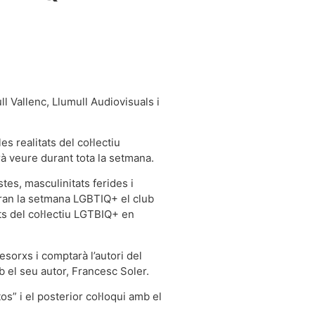
l Vallenc, Llumull Audiovisuals i
s realitats del col·lectiu
rà veure durant tota la setmana.
tes, masculinitats ferides i
taran la setmana LGBTIQ+ el club
ts del col·lectiu LGTBIQ+ en
esorxs i comptarà l’autori del
b el seu autor, Francesc Soler.
” i el posterior col·loqui amb el