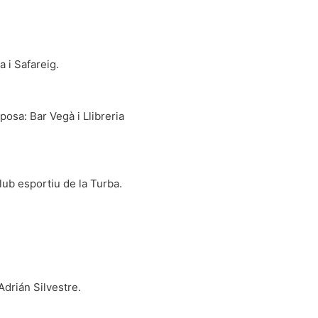
 i Safareig.
osa: Bar Vegà i Llibreria
lub esportiu de la Turba.
Adrián Silvestre.