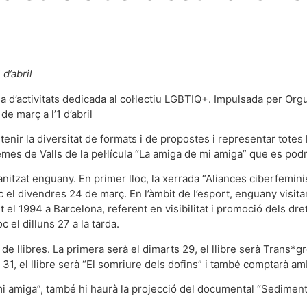
d’abril
 d’activitats dedicada al col·lectiu LGBTIQ+. Impulsada per Orgul
de març a l’1 d’abril
nir la diversitat de formats i de propostes i representar totes le
emes de Valls de la pel·lícula “La amiga de mi amiga” que es pod
nitzat enguany. En primer lloc, la xerrada “Aliances ciberfeminis
c el divendres 24 de març. En l’àmbit de l’esport, enguany visi
el 1994 a Barcelona, referent en visibilitat i promoció dels dre
c el dilluns 27 a la tarda.
de llibres. La primera serà el dimarts 29, el llibre serà Trans*gr
31, el llibre serà “El somriure dels dofins” i també comptarà am
mi amiga”, també hi haurà la projecció del documental “Sedimentos