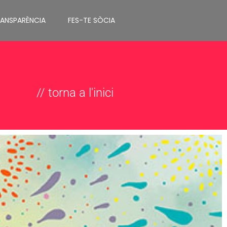
RANSPARÈNCIA
FES-TE SÒCIA
// torna a l'inici