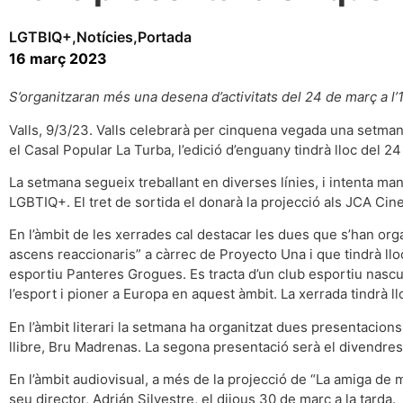
LGTBIQ+
,
Notícies
,
Portada
16 març 2023
S’organitzaran més una desena d’activitats del 24 de març a l’1 
Valls, 9/3/23. Valls celebrarà per cinquena vegada una setmana
el Casal Popular La Turba, l’edició d’enguany tindrà lloc del 24 
La setmana segueix treballant en diverses línies, i intenta mante
LGBTIQ+. El tret de sortida el donarà la projecció als JCA Cin
En l’àmbit de les xerrades cal destacar les dues que s’han orga
ascens reaccionaris” a càrrec de Proyecto Una i que tindrà llo
esportiu Panteres Grogues. Es tracta d’un club esportiu nascut 
l’esport i pioner a Europa en aquest àmbit. La xerrada tindrà llo
En l’àmbit literari la setmana ha organitzat dues presentacions 
llibre, Bru Madrenas. La segona presentació serà el divendres 
En l’àmbit audiovisual, a més de la projecció de “La amiga de 
seu director, Adrián Silvestre, el dijous 30 de març a la tarda.