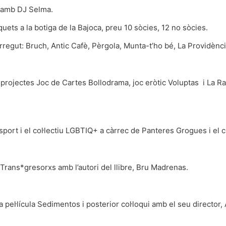
u amb DJ Selma.
uets a la botiga de la Bajoca, preu 10 sòcies, 12 no sòcies.
regut: Bruch, Antic Cafè, Pèrgola, Munta-t’ho bé, La Providència
projectes Joc de Cartes Bollodrama, joc eròtic Voluptas i La Rap
sport i el col·lectiu LGBTIQ+ a càrrec de Panteres Grogues i el c
 Trans*gresorxs amb l’autori del llibre, Bru Madrenas.
 pel·lícula Sedimentos i posterior col·loqui amb el seu director, 